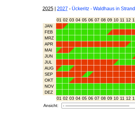
2025
|
2027
-
Ückeritz - Waldhaus in Stra
01
02
03
04
05
06
07
08
09
10
11
12
1
JAN
FEB
MRZ
APR
MAI
JUN
JUL
AUG
SEP
OKT
NOV
DEZ
01
02
03
04
05
06
07
08
09
10
11
12
1
Ansicht: