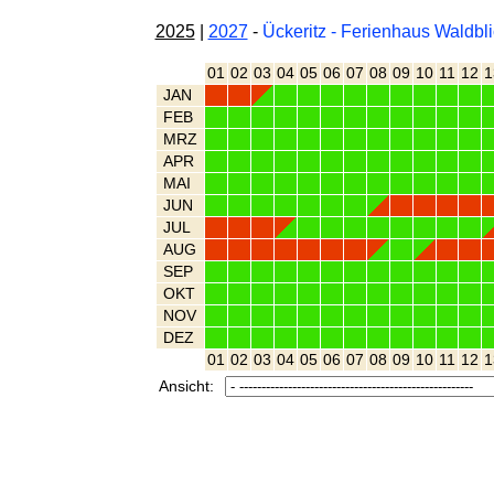
2025
|
2027
-
Ückeritz - Ferienhaus Waldbl
01
02
03
04
05
06
07
08
09
10
11
12
1
JAN
FEB
MRZ
APR
MAI
JUN
JUL
AUG
SEP
OKT
NOV
DEZ
01
02
03
04
05
06
07
08
09
10
11
12
1
Ansicht: