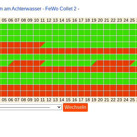
m am Achterwasser - FeWo Collet 2
-
4
05
06
07
08
09
10
11
12
13
14
15
16
17
18
19
20
21
22
23
24
25
4
05
06
07
08
09
10
11
12
13
14
15
16
17
18
19
20
21
22
23
24
25