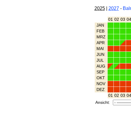
2025
|
2027
-
Bal
01
02
03
0
JAN
FEB
MRZ
APR
MAI
JUN
JUL
AUG
SEP
OKT
NOV
DEZ
01
02
03
0
Ansicht: