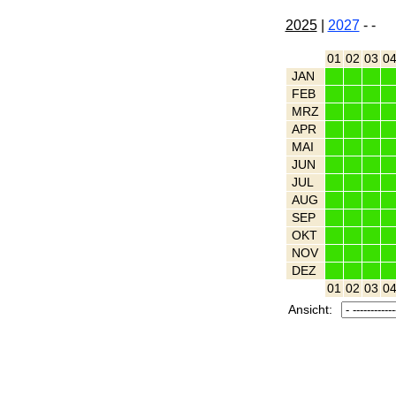
2025
|
2027
-
-
01
02
03
0
JAN
FEB
MRZ
APR
MAI
JUN
JUL
AUG
SEP
OKT
NOV
DEZ
01
02
03
0
Ansicht: