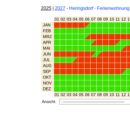
2025
|
2027
-
Heringsdorf - Ferienwohnung
01
02
03
04
05
06
07
08
09
10
11
12
1
JAN
FEB
MRZ
APR
MAI
JUN
JUL
AUG
SEP
OKT
NOV
DEZ
01
02
03
04
05
06
07
08
09
10
11
12
1
Ansicht: