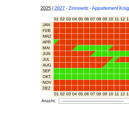
2025
|
2027
-
Zinnowitz - Appartement Krü
01
02
03
04
05
06
07
08
09
10
11
12
1
JAN
FEB
MRZ
APR
MAI
JUN
JUL
AUG
SEP
OKT
NOV
DEZ
01
02
03
04
05
06
07
08
09
10
11
12
1
Ansicht: